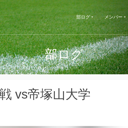
部ログ
メンバー
部ログ
戦 vs帝塚山大学