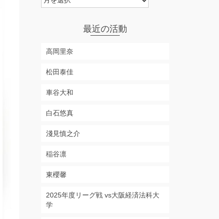
ー
カ
イ
最近の活動
ブ
高岡里奈
松田泰佳
車谷大和
白石悠真
淺見慎之介
稲谷凛
東櫻馨
2025年度リーグ戦 vs大阪経済法科大
学