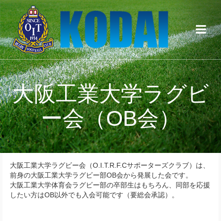
大阪工業大学ラグビ
ー会（OB会）
大阪工業大学ラグビー会（O.I.T.R.F.Cサポーターズクラブ）は、
前身の大阪工業大学ラグビー部OB会から発展した会です。
大阪工業大学体育会ラグビー部の卒部生はもちろん、同部を応援
したい方はOB以外でも入会可能です（要総会承認）。