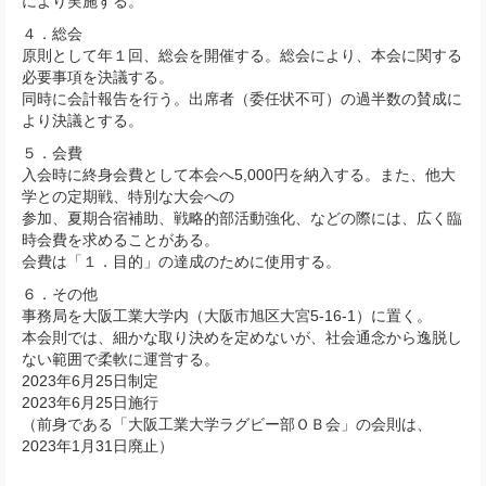
により実施する。
４．総会
原則として年１回、総会を開催する。総会により、本会に関する
必要事項を決議する。
同時に会計報告を行う。出席者（委任状不可）の過半数の賛成に
より決議とする。
５．会費
入会時に終身会費として本会へ5,000円を納入する。また、他大
学との定期戦、特別な大会への
参加、夏期合宿補助、戦略的部活動強化、などの際には、広く臨
時会費を求めることがある。
会費は「１．目的」の達成のために使用する。
６．その他
事務局を大阪工業大学内（大阪市旭区大宮5-16-1）に置く。
本会則では、細かな取り決めを定めないが、社会通念から逸脱し
ない範囲で柔軟に運営する。
2023年6月25日制定
2023年6月25日施行
（前身である「大阪工業大学ラグビー部ＯＢ会」の会則は、
2023年1月31日廃止）