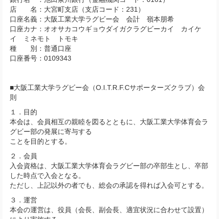
店 名：大宮町支店（支店コード：231）
口座名義：大阪工業大学ラグビー会 会計 嶺本朋希
口座カナ：オオサカコウギョウダイガクラグビーカイ カイケ
イ ミネモト トモキ
種 別：普通口座
口座番号：0109343
■大阪工業大学ラグビー会（O.I.T.R.F.Cサポーターズクラブ）会
則
１．目的
本会は、会員相互の親睦を図るとともに、大阪工業大学体育会ラ
グビー部の発展に寄与する
ことを目的とする。
２．会員
入会資格は、大阪工業大学体育会ラグビー部の卒部生とし、卒部
した時点で入会となる。
ただし、上記以外の者でも、総会の承認を得れば入会可とする。
３．運営
本会の運営は、役員（会長、副会長、適宜状況に合わせて設置）