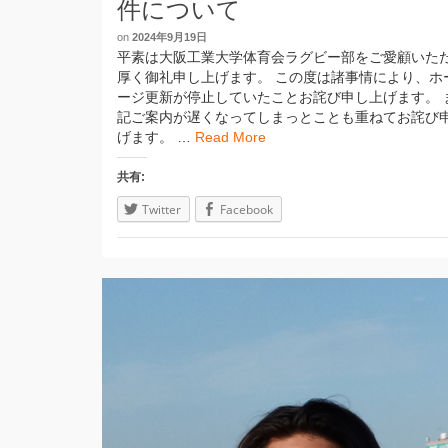
件について
on
2024年9月19日
平素は大阪工業大学体育会ラグビー部をご愛顧いた
厚く御礼申し上げます。 この度は諸事情により、ホ
ージ更新が停止していたことお詫び申し上げます。 
記ご案内が遅くなってしまっとことも重ねてお詫び
げます。 …
Read More
共有:
Twitter
Facebook