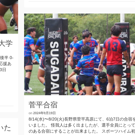
際大学
後半 0-
 応援あ
3日
菅平合宿
on
2024年9月19日
8/14(水)〜8/20(火)長野県菅平高原にて、6泊7日の合宿
いました。 怪我人は多く出ましたが、選手全員にとっ
いた
のある合宿にすることが出来ました。 スポーツハイム