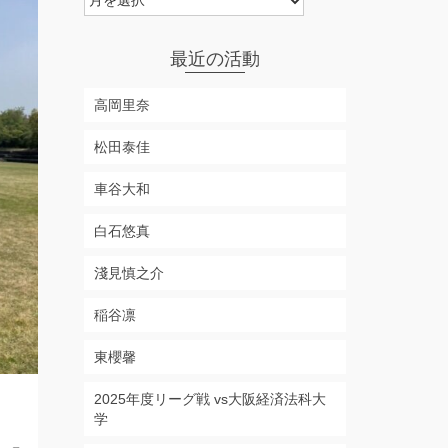
ー
カ
イ
最近の活動
ブ
高岡里奈
松田泰佳
車谷大和
白石悠真
淺見慎之介
稲谷凛
東櫻馨
2025年度リーグ戦 vs大阪経済法科大
学