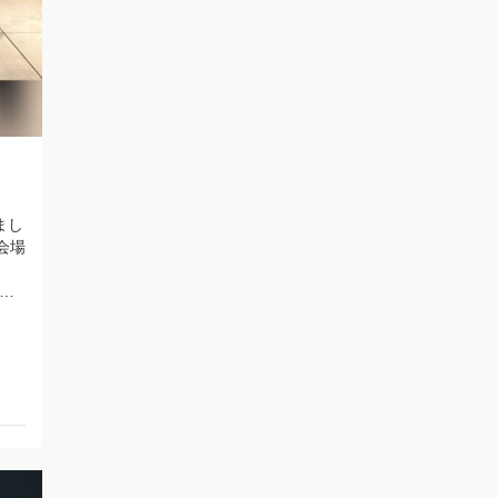
まし
会場
…