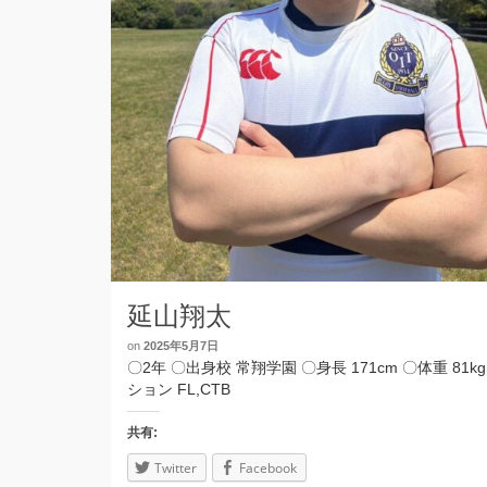
延山翔太
on
2025年5月7日
〇2年 〇出身校 常翔学園 〇身長 171cm 〇体重 81k
ション FL,CTB
共有:
Twitter
Facebook