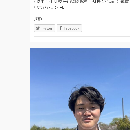
〇2年 〇出身校 松山聖陵高校 〇身長 174cm 〇体重 7
〇ポジション FL
共有:
Twitter
Facebook