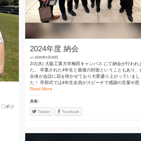
2024年度 納会
on
2025年3月29日
2/2(水) 大阪工業大学梅田キャンパス にて納会が行われ
た。 卒業された4年生と最後の対面ということもあり、
全体が会話に花を咲かせており大変盛り上がっていまし
た！ 卒部式では4年生全員がスピーチで感謝の言葉や思 
Read More
共有:
g 〇ポジ
Twitter
Facebook