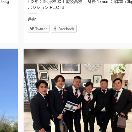
5kg
〇2年 〇出身校 松山聖陵高校 〇身長 175cm 〇体重 70k
ポジション FL,CTB
共有:
Twitter
Facebook