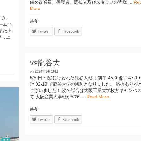
館の従業員、保護者、関係者及びスタッフの皆様 …
Re
More
だき、
共有:
ームペ
また上
Twitter
Facebook
申し上
vs龍谷大
on
2024年5月10日
5/5(日・祝)に行われた龍谷大戦は 前半 45-0 後半 47-19
計 92-19 で龍谷大学の勝利となりました。 応援ありが
ございました！ 次の試合は大阪工業大学枚方キャンパ
て 大阪産業大学戦が5/26 …
Read More
共有:
Twitter
Facebook