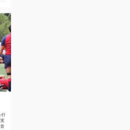
を行
て実
初音